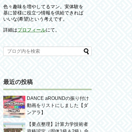
色々趣味を増やしてるマン。実体験を
基に皆様に役立つ情報を供給できれば
いいな(希望)という考えです。
詳細は
プロフィール
にて。
最近の投稿
DANCE aROUNDの振り付け
動画をリストにしました【ダ
ンアラ】
【要点整理】計算力学技術者
資格認定（固体1級＆2級）合