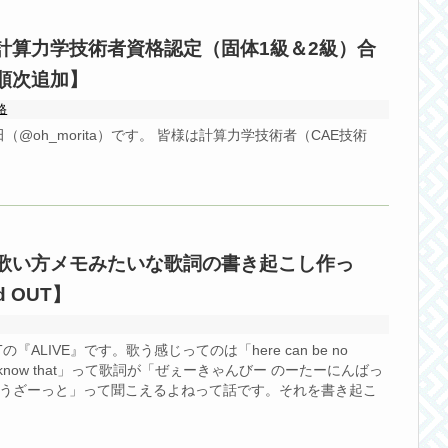
計算力学技術者資格認定（固体1級＆2級）合
順次追加】
格
@oh_morita）です。 皆様は計算力学技術者（CAE技術
歌い方メモみたいな歌詞の書き起こし作っ
d OUT】
Tの『ALIVE』です。歌う感じってのは「here can be no
 Yea, I know that」って歌詞が「ぜぇーきゃんびー のーたーにんばっ
のーうざーっと」って聞こえるよねって話です。それを書き起こ