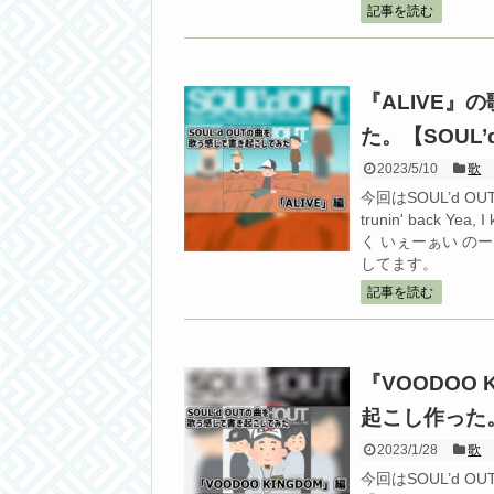
記事を読む
『ALIVE
た。【SOUL’
2023/5/10
歌
今回はSOUL’d OU
trunin' back
く いぇーぁい 
してます。
記事を読む
『VOODOO
起こし作った。【
2023/1/28
歌
今回はSOUL’d 