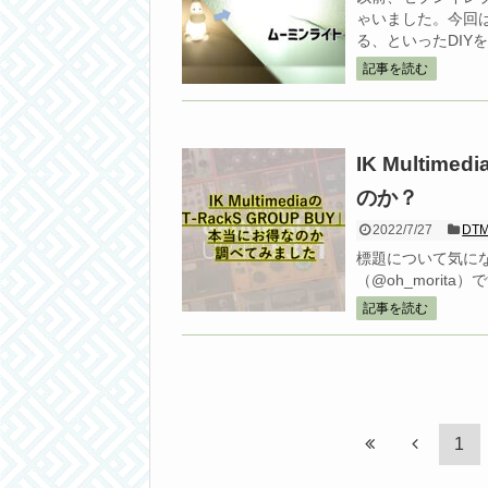
ゃいました。今回
る、といったDIY
記事を読む
IK Multime
のか？
2022/7/27
DT
標題について気に
（@oh_morita）で
記事を読む
1