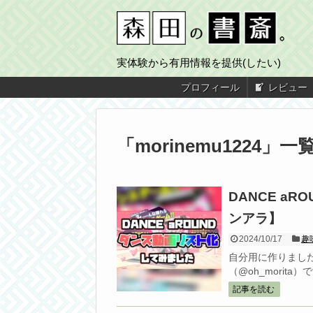
実体験から有用情報を提供(したい)
プロフィール
レビュー
「
morinemu1224
」
一
DANCE a
ンアラ】
2024/10/17
趣
自分用に作りまし
（@oh_morita）です
記事を読む