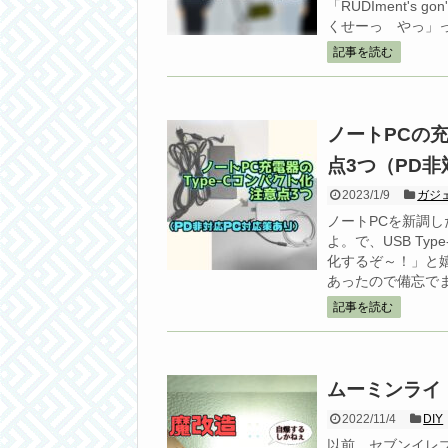
「RUDIment's 
くせーっ やっ」
記事を読む
ノートPCの充
点3つ（PD非
2023/1/9
ガジ
ノートPCを新調
よ。で、USB T
化するぞ～！」と
あったので備忘で
記事を読む
ムーミンライ
2022/11/4
DIY
以前、セブンイレ