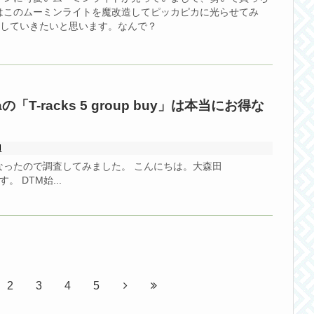
はこのムーミンライトを魔改造してピッカピカに光らせてみ
をしていきたいと思います。なんで？
diaの「T-racks 5 group buy」は本当にお得な
M
なったので調査してみました。 こんにちは。大森田
す。 DTM始...
2
3
4
5