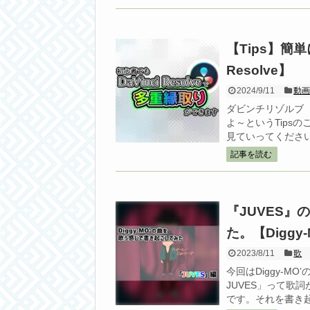
【Tips】簡
Resolve】
2024/9/11
動
ダビンチリゾルブ
よ～というTips
見ていってくださ
記事を読む
『JUVES
た。【Diggy-
2023/8/11
歌
今回はDiggy-M
JUVES」って歌詞が
です。それを書き