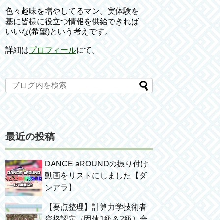
色々趣味を増やしてるマン。実体験を
基に皆様に役立つ情報を供給できれば
いいな(希望)という考えです。
詳細は
プロフィール
にて。
最近の投稿
DANCE aROUNDの振り付け
動画をリストにしました【ダ
ンアラ】
【要点整理】計算力学技術者
資格認定（固体1級＆2級）合