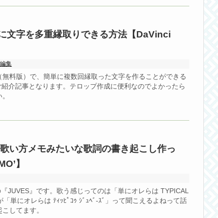
単に文字を多重縁取りできる方法【DaVinci
画編集
（無料版）で、簡単に複数回縁取った文字を作ることができる
のご紹介記事となります。テロップ作成に便利なのでよかったら
い。
』の歌い方メモみたいな歌詞の書き起こし作っ
MO’】
O’の『JUVES』です。歌う感じってのは「単にオレらは TYPICAL
「単にオレらは ﾃｨｯﾋﾟｺｩ ｼﾞｭﾍﾞ-ｽﾞ」って聞こえるよねって話
起こしてます。