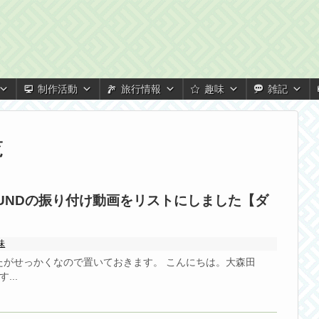
制作活動
旅行情報
趣味
雑記
覧
ROUNDの振り付け動画をリストにしました【ダ
味
たがせっかくなので置いておきます。 こんにちは。大森田
...