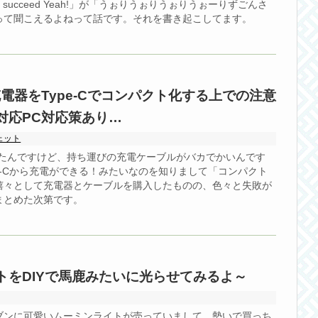
gon' succeed Yeah!」が「うぉりうぉりうぉりうぉーりずごんさ
って聞こえるよねって話です。それを書き起こしてます。
電器をType-Cでコンパクト化する上での注意
対応PC対応策あり…
ェット
したんですけど、持ち運びの充電ケーブルがバカでかいんです
ype-Cから充電ができる！みたいなのを知りまして「コンパクト
嬉々として充電器とケーブルを購入したものの、色々と失敗が
まとめた次第です。
トをDIYで馬鹿みたいに光らせてみるよ～
ブンに可愛いムーミンライトが売っていまして、勢いで買っち