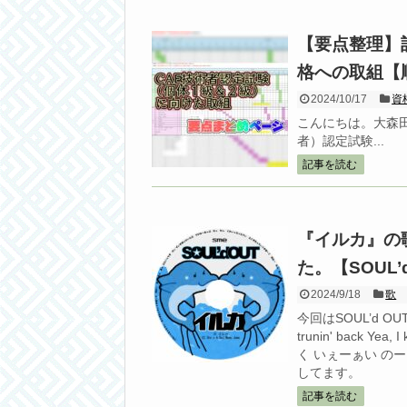
【要点整理】
格への取組【
2024/10/17
資
こんにちは。大森田（
者）認定試験...
記事を読む
『イルカ』の
た。【SOUL’
2024/9/18
歌
今回はSOUL’d OU
trunin' back
く いぇーぁい 
してます。
記事を読む