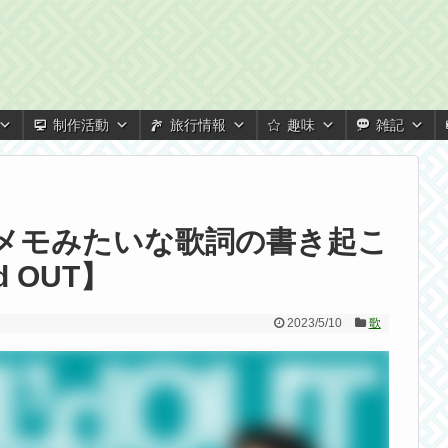
制作活動
旅行情報
趣味
雑記
方メモみたいな歌詞の書き起こ
 OUT】
2023/5/10
歌