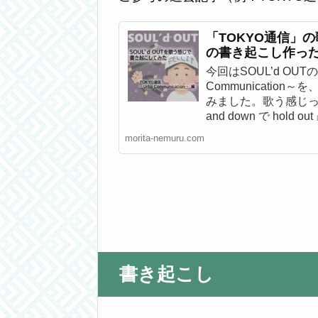
「TOKYO通信」
の書き起こし作った。
今回はSOUL’d OUT
Communicatio
みました。歌う感じっ
and down で hol
っぽっぺんだーでほ
morita-nemuru.com
って話です。
書き起こし