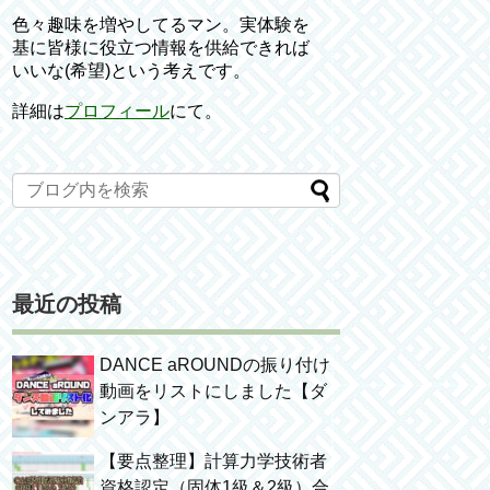
色々趣味を増やしてるマン。実体験を
基に皆様に役立つ情報を供給できれば
いいな(希望)という考えです。
詳細は
プロフィール
にて。
最近の投稿
DANCE aROUNDの振り付け
動画をリストにしました【ダ
ンアラ】
【要点整理】計算力学技術者
資格認定（固体1級＆2級）合