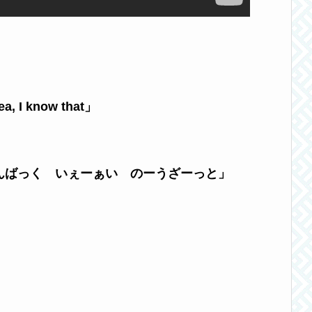
ea, I know that」
んばっく いぇーぁい のーうざーっと
」