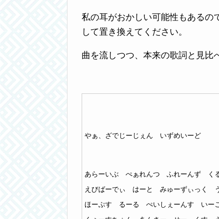
私の耳がおかしい可能性もあるの
して置き換えてください。
曲を流しつつ、本来の歌詞と見比
やぁ、ざでじーじぇん いずめいーど
あらーいぶ ぺぁれんつ ふれーんず く
えびばーでぃ はーと みゅーずぃっく 
ほーぷす るーる ぺいしぇーんす いー