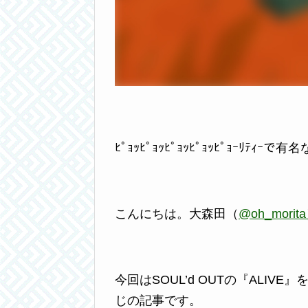
ﾋﾟｮｯﾋﾟｮｯﾋﾟｮｯﾋﾟｮｯﾋﾟｮｰﾘ
こんにちは。大森田（
@oh_morit
今回はSOUL’d OUTの『ALI
じの記事です。